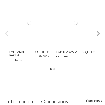
PANTALON
69,00 €
TOP MONACO
59,00 €
T
PAOLA
125,00 €
+ colores
+
+ colores
Síguenos
Información
Contactanos