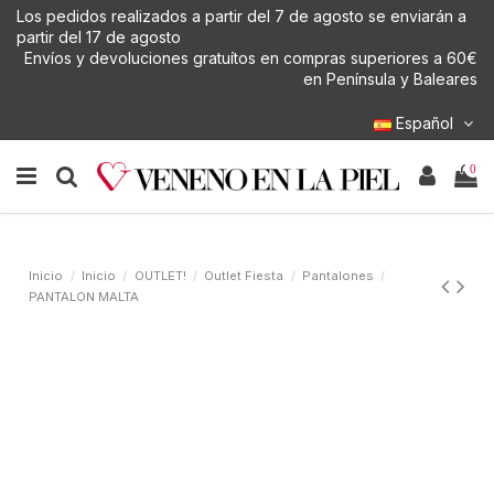
Los pedidos realizados a partir del 7 de agosto se enviarán a
partir del 17 de agosto
Envíos y devoluciones gratuítos en compras superiores a 60€
en Península y Baleares
Español
0
Inicio
Inicio
OUTLET!
Outlet Fiesta
Pantalones
PANTALON MALTA