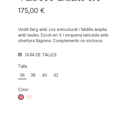
175,00 €
Vestit llarg amb cos estructurat i faldilla àmplia
amb taules. Escot en V i esquena tancada amb
obertura llàgrima. Complements no inclosos.
GUÍA DE TALLES
Talla
36
38
40
42
Color
SALMON REF.: 000029
NUDE REF.: 000050