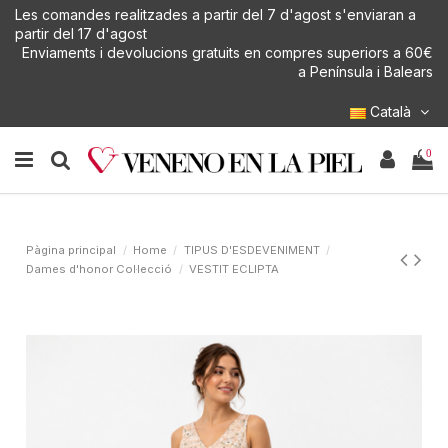
Les comandes realitzades a partir del 7 d'agost s'enviaran a
partir del 17 d'agost
Enviaments i devolucions gratuits en compres superiors a 60€
a Península i Balears
Català
0
Pàgina principal
Home
TIPUS D'ESDEVENIMENT
Dames d'honor Col·lecció
VESTIT ECLIPTA