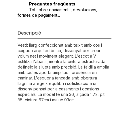
Preguntes freqüents
Tot sobre enviaments, devolucions,
formes de pagament...
Descripció
Vestit llarg confeccionat amb teixit amb cos i
caiguda arquitectònica, dissenyat per crear
volum net i moviment elegant. L'escot a V
estilitza l'abans, mentre la cintura estructurada
defineix la silueta amb precisió. La faldilla àmplia
amb taules aporta amplitud i presència en
caminar. L'esquena tancada amb obertura
llàgrima afegeix equilibri i sofisticació a un
disseny pensat per a casaments i ocasions
especials. La model té una 36, alçada 1,72, pit
85, cintura 67cm i maluc 93cm.