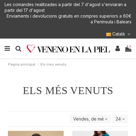
Les comandes realitzades a partir del 7 d'agost s'enviaran a
partir del 17 d'agost
Enviaments i devolucions gratuits en compres superiors a 60€
a Península i Balears
Català
0
Pàgina principal
Els més venuts
ELS MÉS VENUTS
Vendes, de més gran a més pet
24