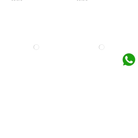
TOP SILK
29,00 €
VESTIT HARPER
195,00 €
49,00 €
+ colors
+ colors