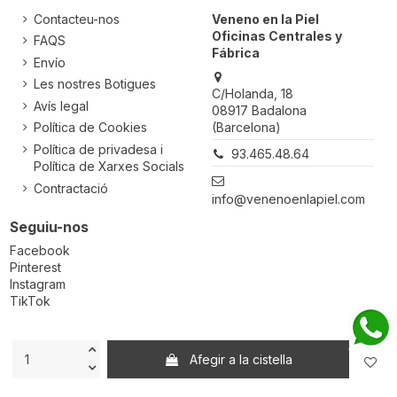
Contacteu-nos
Veneno en la Piel
Oficinas Centrales y
FAQS
Fábrica
Envío
Les nostres Botigues
C/Holanda, 18
Avís legal
08917 Badalona
(Barcelona)
Política de Cookies
Política de privadesa i
93.465.48.64
Política de Xarxes Socials
Contractació
info@venenoenlapiel.com
Seguiu-nos
Facebook
Pinterest
Instagram
TikTok
Powered by
STM
Afegir a la cistella