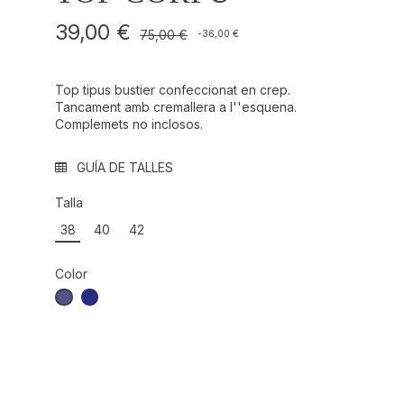
39,00 €
75,00 €
-36,00 €
Top tipus bustier confeccionat en crep.
Tancament amb cremallera a l''esquena.
Complemets no inclosos.
GUÍA DE TALLES
Talla
38
40
42
Color
VIOLET REF.: 000594
AZUL NOCHE REF.: 000630