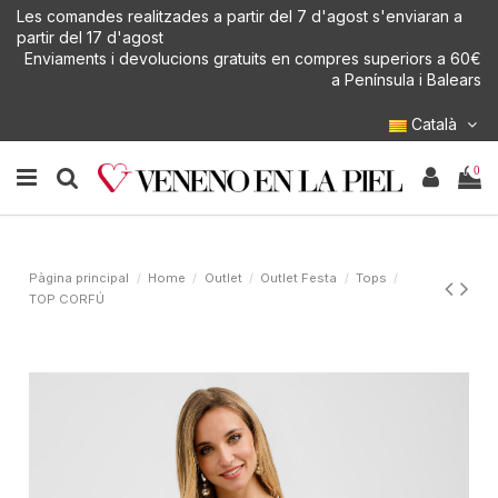
Les comandes realitzades a partir del 7 d'agost s'enviaran a
partir del 17 d'agost
Enviaments i devolucions gratuits en compres superiors a 60€
a Península i Balears
Català
0
Pàgina principal
Home
Outlet
Outlet Festa
Tops
TOP CORFÚ