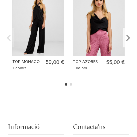
TOP MONACO
59,00 €
TOP AZORES
55,00 €
P
S
+ colors
+ colors
+ 
Informació
Contacta'ns