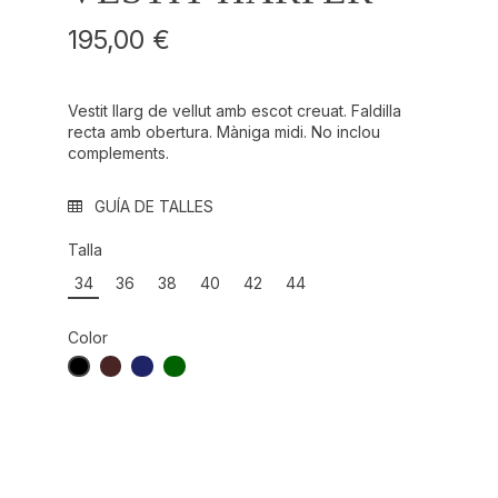
195,00 €
Vestit llarg de vellut amb escot creuat. Faldilla
recta amb obertura. Màniga midi. No inclou
complements.
GUÍA DE TALLES
Talla
34
36
38
40
42
44
Color
NEGRO REF.: 000009
MOCHA MOUSSE REF.: 000047
AZUL NOCHE REF.: 000063
VERDE EVERGREEN REF.: 000078